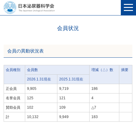
会員状況
会員の異動状況表
会員種別
会員数
増減（△）数
摘要
2026.1.31現在
2025.1.31現在
正会員
9,905
9,719
186
名誉会員
125
121
4
賛助会員
102
109
△7
計
10,132
9,949
183