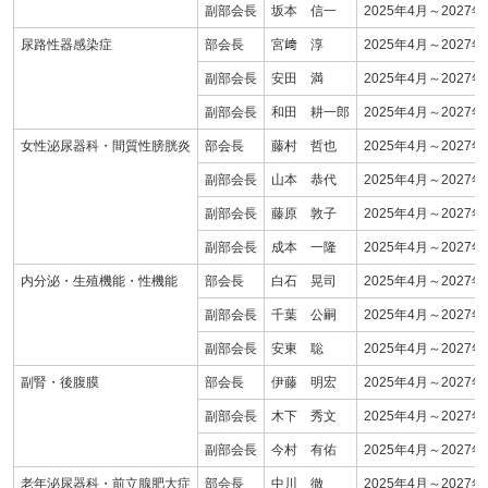
副部会長
坂本 信一
2025年4月～2027年
尿路性器感染症
部会長
宮﨑 淳
2025年4月～2027年
副部会長
安田 満
2025年4月～2027年
副部会長
和田 耕一郎
2025年4月～2027年
女性泌尿器科・間質性膀胱炎
部会長
藤村 哲也
2025年4月～2027年
副部会長
山本 恭代
2025年4月～2027年
副部会長
藤原 敦子
2025年4月～2027年
副部会長
成本 一隆
2025年4月～2027年
内分泌・生殖機能・性機能
部会長
白石 晃司
2025年4月～2027年
副部会長
千葉 公嗣
2025年4月～2027年
副部会長
安東 聡
2025年4月～2027年
副腎・後腹膜
部会長
伊藤 明宏
2025年4月～2027年
副部会長
木下 秀文
2025年4月～2027年
副部会長
今村 有佑
2025年4月～2027年
老年泌尿器科・前立腺肥大症
部会長
中川 徹
2025年4月～2027年