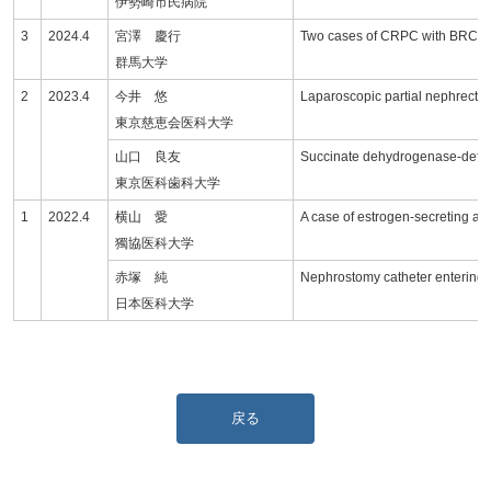
伊勢崎市民病院
3
2024.4
宮澤 慶行
Two cases of CRPC with BRCA mut
群馬大学
2
2023.4
今井 悠
Laparoscopic partial nephrecto
東京慈恵会医科大学
山口 良友
Succinate dehydrogenase-defici
東京医科歯科大学
1
2022.4
横山 愛
A case of estrogen-secreting a
獨協医科大学
赤塚 純
Nephrostomy catheter entering th
日本医科大学
戻る