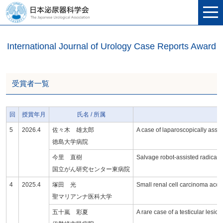
International Journal of Urology Case Reports Award
受賞者一覧
回
授賞年月
氏名 / 所属
5
2026.4
佐々木 雄太郎
A case of laparoscopically assist
徳島大学病院
今里 直樹
Salvage robot-assisted radical p
国立がん研究センター東病院
4
2025.4
塚田 光
Small renal cell carcinoma acc
聖マリアンナ医科大学
五十嵐 彩夏
A rare case of a testicular lesio