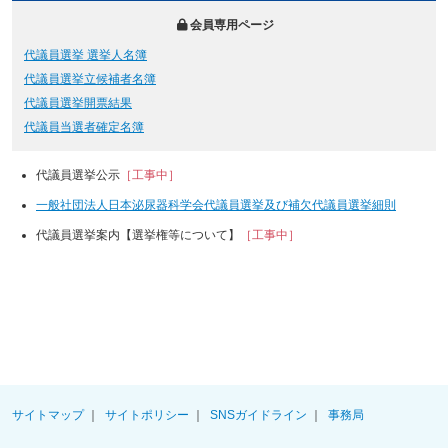
会員専用ページ
代議員選挙 選挙人名簿
代議員選挙立候補者名簿
代議員選挙開票結果
代議員当選者確定名簿
代議員選挙公示
［工事中］
一般社団法人日本泌尿器科学会代議員選挙及び補欠代議員選挙細則
代議員選挙案内【選挙権等について】
［工事中］
サイトマップ
サイトポリシー
SNSガイドライン
事務局